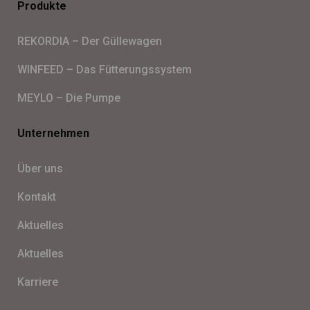
Produkte
REKORDIA – Der Gül­le­wa­gen
WINFEED – Das Füt­te­rungs­sys­tem
MEYLO – Die Pumpe
Unternehmen
Über uns
Kon­takt
Aktu­el­les
Aktu­el­les
Kar­riere