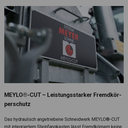
MEYLO®-CUT – Leis­tungs­star­ker Fremd­kör­
per­schutz
Das hydrau­lisch ange­trie­bene Schneid­werk MEYLO®-CUT
mit inte­grier­tem Stein­fang­kas­ten lässt Fremd­kör­pern keine