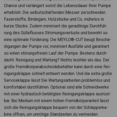
Chance und ver­län­gert somit die Lebens­dauer Ihrer Pumpe
erheb­lich. Die selbst­schär­fen­den Mes­ser zer­schnei­den
Faser­stoffe, Bin­de­garn, Holz­stü­cke und Co. mühe­los in
kurze Stü­cke. Zudem mini­miert die gerad­li­nige Durch­füh­
rung des Gül­le­flus­ses Strö­mungs­ver­luste und bewirkt so
eine opti­male För­de­rung. Die MEYLO®-CUT beugt Beschä­
di­gun­gen der Pumpe vor, mini­miert Aus­fälle und garan­tiert
so einen stö­rungs­freien Lauf der Pumpe. Bes­tens durch­
dacht. Rei­ni­gung und War­tung? Nichts leich­ter als das. Der
große Fremd­kör­per­ab­schei­de­be­häl­ter kann durch eine Rei­
ni­gungs­klappe schnell ent­leert wer­den. Und die extra große
Ser­vice­klappe lässt Sie War­tungs­ar­bei­ten pro­blem­los und
kom­for­ta­bel durch­füh­ren. Optio­nal sind alle Schneid­werke
mit einer hydrau­lisch betä­tig­ten Rei­ni­gungs­klappe aus­rüst­
bar. Bei Medium mit einem hohen Fremd­kör­per­an­teil lässt
sich die Rei­ni­gungs­klappe bequem von der Schlep­per­ka­
bine öff­nen, um unnö­tige Stand­zei­ten zu ver­mei­den.