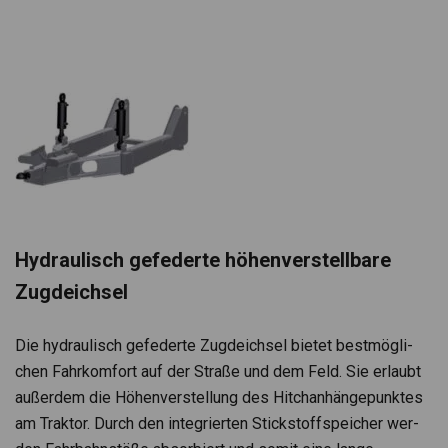
Hydrau­lisch gefe­derte höhen­ver­stell­bare
Zug­deich­sel
Die hydrau­lisch gefe­derte Zug­deich­sel bie­tet best­mög­li­
chen Fahr­kom­fort auf der Straße und dem Feld. Sie erlaubt
außer­dem die Höhen­ver­stel­lung des Hit­ch­an­hän­ge­punk­tes
am Trak­tor. Durch den inte­grier­ten Stick­stoff­spei­cher wer­