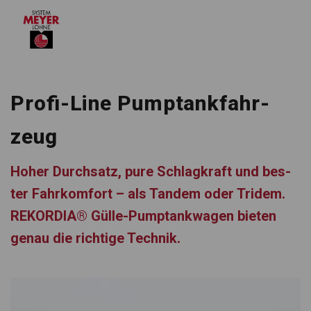
Profi-Line Pump­tank­fahr­
zeug
Hoher Durch­satz, pure Schlag­kraft und bes­
ter Fahr­kom­fort – als Tan­dem oder Tri­dem.
REKORDIA® Gülle-Pump­tank­wa­gen bie­ten
genau die rich­tige Tech­nik.