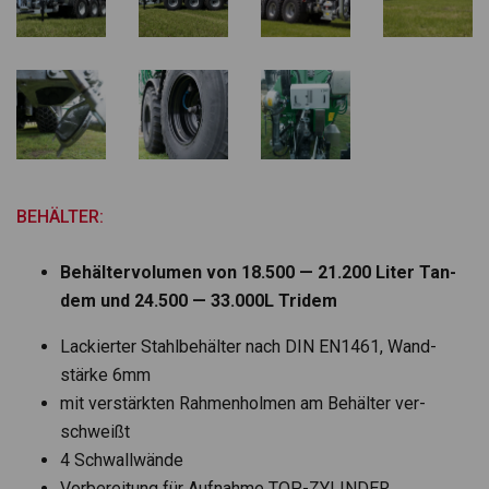
BEHÄLTER:
Behäl­ter­vo­lu­men von 18.500 — 21.200 Liter Tan­
dem und 24.500 — 33.000L Tri­dem
Lackier­ter Stahl­be­häl­ter nach DIN EN1461, Wand­
stärke 6mm
mit ver­stärk­ten Rah­men­hol­men am Behäl­ter ver­
schweißt
4 Schwall­wände
Vor­be­rei­tung für Auf­nahme TOP-ZYLINDER