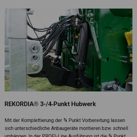
REKORDIA® 3-/4‑­Punkt Hub­werk
Mit der Kom­plet­tie­rung der ¾ Punkt Vor­be­rei­tung las­sen
sich unter­schied­li­che Anbau­ge­räte mon­tie­ren bzw. schnell
umhän­gen. In der PROFI-Line Aus­füh­rung ist die ¾ Punkt