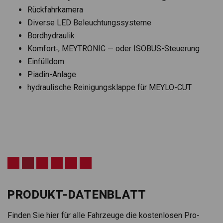
Rück­fahr­ka­mera
Diverse LED Beleuch­tungs­sys­teme
Bord­hy­drau­lik
Komfort‑, MEYTRONIC — oder ISO­BUS-Steue­rung
Ein­füll­dom
Pia­din-Anlage
hydrau­li­sche Rei­ni­gungs­klappe für MEYLO-CUT
PRODUKT-DATENBLATT
Fin­den Sie hier für alle Fahr­zeuge die kos­ten­lo­sen Pro­