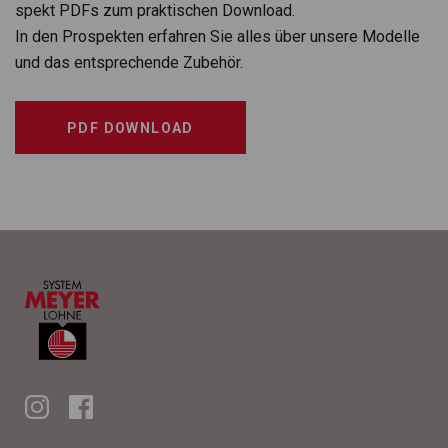
spekt PDFs zum prak­ti­schen Down­load.
In den Pro­spek­ten erfah­ren Sie alles über unsere Modelle
und das ent­spre­chende Zube­hör.
PDF DOWNLOAD