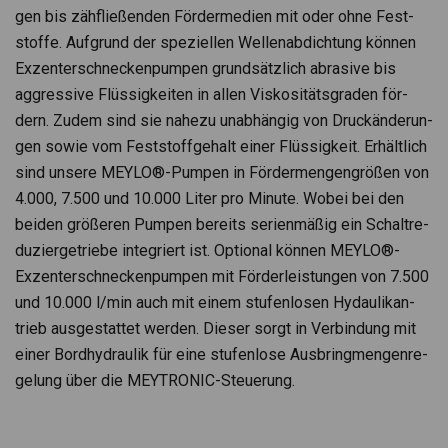
gen bis zäh­flie­ßen­den För­der­me­dien mit oder ohne Fest­
stoffe. Auf­grund der spe­zi­el­len Wel­len­ab­dich­tung kön­nen
Exzen­ter­schne­cken­pum­pen grund­sätz­lich abra­sive bis
aggres­sive Flüs­sig­kei­ten in allen Vis­ko­si­täts­gra­den för­
dern. Zudem sind sie nahezu unab­hän­gig von Druck­än­de­run­
gen sowie vom Fest­stoff­ge­halt einer Flüs­sig­keit. Erhält­lich
sind unsere MEYLO®-Pumpen in För­der­men­gen­grö­ßen von
4.000, 7.500 und 10.000 Liter pro Minute. Wobei bei den
bei­den grö­ße­ren Pum­pen bereits seri­en­mä­ßig ein Schalt­re­
du­zier­ge­triebe inte­griert ist. Optio­nal kön­nen MEYLO®-
Exzen­ter­schne­cken­pum­pen mit För­der­leis­tun­gen von 7.500
und 10.000 l/min auch mit einem stu­fen­lo­sen Hydau­lik­an­
trieb aus­ge­stat­tet wer­den. Die­ser sorgt in Ver­bin­dung mit
einer Bord­hy­drau­lik für eine stu­fen­lose Aus­bring­men­gen­re­
ge­lung über die MEY­TRO­NIC-Steue­rung.