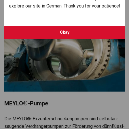
Okay
MEYLO®-Pumpe
Die MEYLO®-Exzenterschneckenpumpen sind selbst­an­
sau­gende Ver­drän­ger­pum­pen zur För­de­rung von dünn­flüs­si­