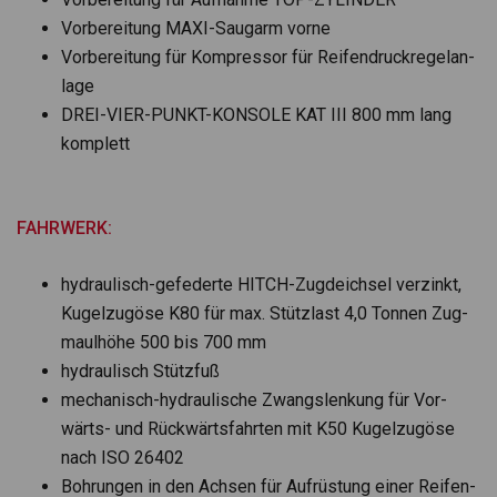
Vor­be­rei­tung MAXI-Saug­arm vorne
Vor­be­rei­tung für Kom­pres­sor für Rei­fen­druck­re­gel­an­
lage
DREI-VIER-PUNKT-KONSOLE KAT III 800 mm lang
kom­plett
FAHRWERK:
hydrau­lisch-gefe­derte HITCH-Zug­deich­sel ver­zinkt,
Kugel­zugöse K80 für max. Stütz­last 4,0 Ton­nen Zug­
maul­höhe 500 bis 700 mm
hydrau­lisch Stütz­fuß
mecha­nisch-hydrau­li­sche Zwangs­len­kung für Vor­
wärts- und Rück­wärts­fahr­ten mit K50 Kugel­zugöse
nach ISO 26402
Boh­run­gen in den Ach­sen für Auf­rüs­tung einer Rei­fen­