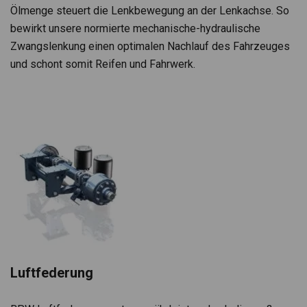
Ölmenge steu­ert die Lenk­be­we­gung an der Lenk­achse. So
bewirkt unsere nor­mierte mecha­ni­sche-hydrau­li­sche
Zwangs­len­kung einen opti­ma­len Nach­lauf des Fahr­zeu­ges
und schont somit Rei­fen und Fahr­werk.
Luft­fe­de­rung