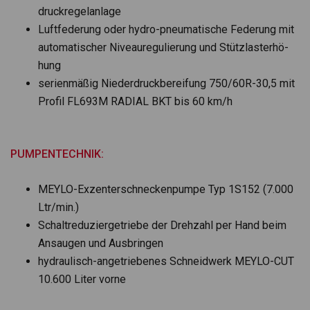
druck­re­gel­an­lage
Luft­fe­de­rung oder hydro-pneu­ma­ti­sche Fede­rung mit
auto­ma­ti­scher Niveau­re­gu­lie­rung und Stütz­last­erhö­
hung
seri­en­mä­ßig Nie­der­druck­be­rei­fung 750/60R-30,5 mit
Pro­fil FL693M RADIAL BKT bis 60 km/h
PUMPENTECHNIK:
MEYLO-Exzen­ter­schne­cken­pumpe Typ 1S152 (7.000
Ltr/min.)
Schalt­re­du­zier­ge­triebe der Dreh­zahl per Hand beim
Ansau­gen und Aus­brin­gen
hydrau­lisch-ange­trie­be­nes Schneid­werk MEYLO-CUT
10.600 Liter vorne