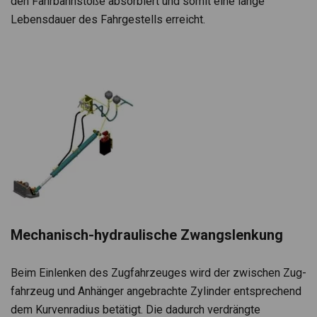
den Fahr­bahn­stöße absor­biert und somit eine lange
Lebens­dauer des Fahr­ge­stells erreicht.
Mecha­nisch-hydrau­li­sche Zwangs­len­kung
Beim Ein­len­ken des Zug­fahr­zeu­ges wird der zwi­schen Zug­
fahr­zeug und Anhän­ger ange­brachte Zylin­der ent­spre­chend
dem Kur­ven­ra­dius betä­tigt. Die dadurch ver­drängte