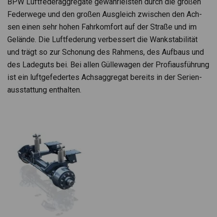
BPW Luft­fe­der­ag­gre­gate gewähr­leis­ten durch die gro­ßen
Feder­wege und den gro­ßen Aus­gleich zwi­schen den Ach­
sen einen sehr hohen Fahr­kom­fort auf der Straße und im
Gelände. Die Luft­fe­de­rung ver­bes­sert die Wank­sta­bi­li­tät
und trägt so zur Scho­nung des Rah­mens, des Auf­baus und
des Lade­guts bei. Bei allen Gül­le­wa­gen der Pro­fi­aus­füh­rung
ist ein luft­ge­fe­der­tes Achs­ag­gre­gat bereits in der Seri­en­
aus­stat­tung ent­hal­ten.