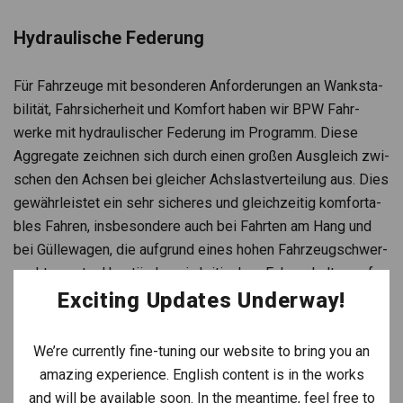
Hydrau­li­sche Fede­rung
Für Fahr­zeuge mit beson­de­ren Anfor­de­run­gen an Wank­sta­
bi­li­tät, Fahr­si­cher­heit und Kom­fort haben wir BPW Fahr­
werke mit hydrau­li­scher Fede­rung im Pro­gramm. Diese
Aggre­gate zeich­nen sich durch einen gro­ßen Aus­gleich zwi­
schen den Ach­sen bei glei­cher Achs­last­ver­tei­lung aus. Dies
gewähr­leis­tet ein sehr siche­res und gleich­zei­tig kom­for­ta­
bles Fah­ren, ins­be­son­dere auch bei Fahr­ten am Hang und
bei Gül­le­wa­gen, die auf­grund eines hohen Fahr­zeug­schwer­
punk­tes unter Umstän­den ein kri­ti­sches Fahr­ver­hal­ten auf­
wei­sen. Auch mit hohen Geschwin­dig­kei­ten auf der Straße
machen unsere REKORDIA® Gül­le­wa­gen dank hydrau­li­scher
Fede­rung in jeder Kurve eine gute Figur.