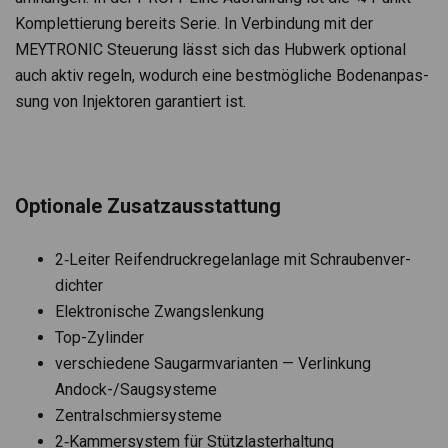
Kom­plet­tie­rung bereits Serie. In Ver­bin­dung mit der
MEYTRONIC Steue­rung lässt sich das Hub­werk optio­nal
auch aktiv regeln, wodurch eine best­mög­li­che Boden­an­pas­
sung von Injek­to­ren garan­tiert ist.
Optio­nale Zusatz­aus­stat­tung
2‑Leiter Rei­fen­druck­re­gel­an­lage mit Schrau­ben­ver­
dich­ter
Elek­tro­ni­sche Zwangs­len­kung
Top-Zylin­der
ver­schie­dene Saug­arm­va­ri­an­ten — Ver­lin­kung
Andock-/Saug­sys­teme
Zen­tral­schmier­sys­teme
2‑Kammersystem für Stütz­las­ter­hal­tung