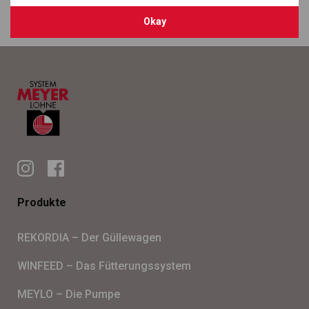
Okay
Produkte
REKORDIA – Der Gül­le­wa­gen
WINFEED – Das Füt­te­rungs­sys­tem
MEYLO – Die Pumpe