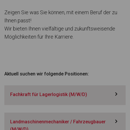
Zei­gen Sie was Sie kön­nen, mit einem Beruf der zu
Ihnen passt!
Wir bie­ten Ihnen viel­fäl­tige und zukunfts­wei­sende
Mög­lich­kei­ten für Ihre Kar­riere.
Aktu­ell suchen wir fol­gende Posi­tio­nen:
Fachkraft für Lagerlogistik (M/W/D)
Landmaschinenmechaniker / Fahrzeugbauer
(M/W/D)