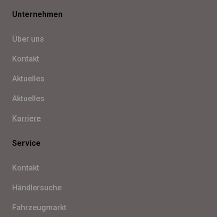
Unternehmen
Über uns
Kon­takt
Aktu­el­les
Aktu­el­les
Kar­riere
Service
Kon­takt
Händ­ler­su­che
Fahr­zeug­markt