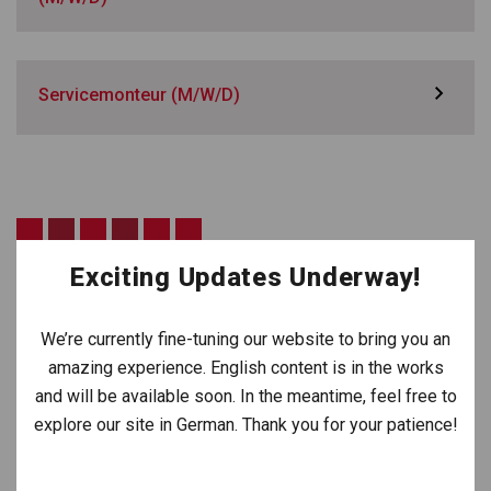
Servicemonteur (M/W/D)
NICHTS DABEI?
Sollte keine pas­sende Stel­len­aus­schrei­bung dabei
sein, sen­den Sie uns gerne eine Initia­tiv­be­wer­bung an
fol­gende Adresse:
bewerbung@meyer-lohne.de