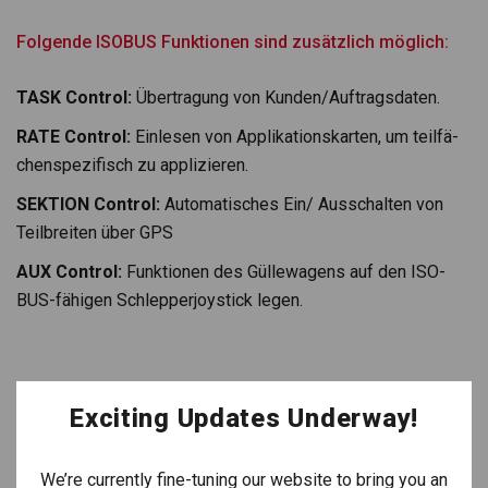
Fol­gende ISOBUS Funk­tio­nen sind zusätz­lich mög­lich:
TASK Con­trol:
Über­tra­gung von Kunden/Auftragsdaten.
RATE Con­trol:
Ein­le­sen von Appli­ka­ti­ons­kar­ten, um teil­fä­
chen­spe­zi­fisch zu appli­zie­ren.
SEKTION Con­trol:
Auto­ma­ti­sches Ein/ Aus­schal­ten von
Teil­b­rei­ten über GPS
AUX Con­trol:
Funk­tio­nen des Gül­le­wa­gens auf den ISO­
BUS-fähi­gen Schlep­per­joy­stick legen.