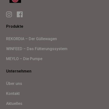
Produkte
REKORDIA – Der Gül­le­wa­gen
WINFEED – Das Füt­te­rungs­sys­tem
MEYLO – Die Pumpe
Unternehmen
Über uns
Kon­takt
Aktu­el­les