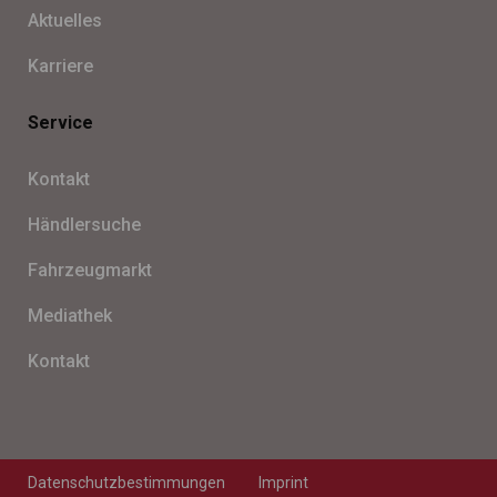
Aktu­el­les
Kar­riere
Service
Kon­takt
Händ­ler­su­che
Fahr­zeug­markt
Media­thek
Kon­takt
Daten­schutz­be­stim­mun­gen
Imprint