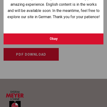
PRODUKT-DATENBLATT
Fin­den Sie hier für alle Fahr­zeuge die kos­ten­lo­sen Pro­
spekt PDFs zum prak­ti­schen Down­load.
In den Pro­spek­ten erfah­ren Sie alles über unsere Modelle
und das ent­spre­chende Zube­hör.
Okay
PDF DOWNLOAD