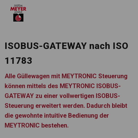
ISOBUS-GATEWAY nach ISO
11783
Alle Gül­le­wa­gen mit MEYTRONIC Steue­rung
kön­nen mit­tels des MEYTRONIC ISOBUS-
GATEWAY zu einer voll­wer­ti­gen ISO­BUS-
Steue­rung erwei­tert wer­den. Dadurch bleibt
die gewohnte intui­tive Bedie­nung der
MEYTRONIC bestehen.