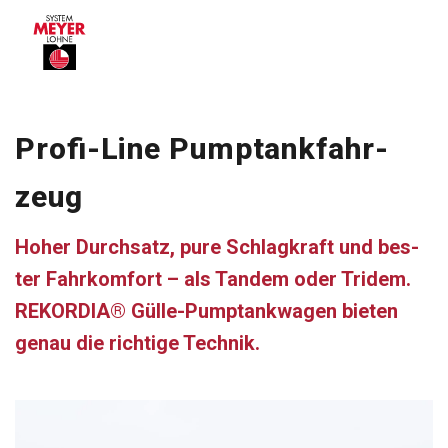
Profi-Line Pump­tank­fahr­
zeug
Hoher Durch­satz, pure Schlag­kraft und bes­
ter Fahr­kom­fort – als Tan­dem oder Tri­dem.
REKORDIA® Gülle-Pump­tank­wa­gen bie­ten
genau die rich­tige Tech­nik.