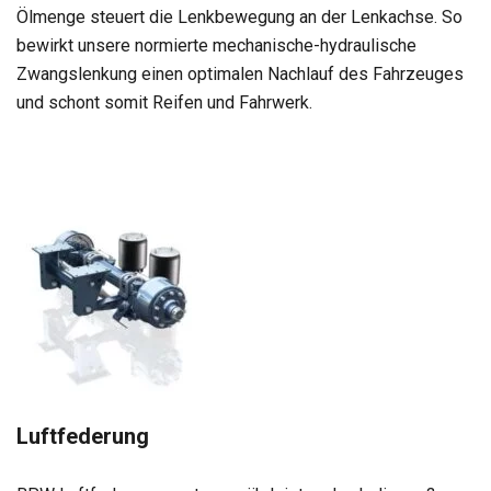
Ölmenge steu­ert die Lenk­be­we­gung an der Lenk­achse. So
bewirkt unsere nor­mierte mecha­ni­sche-hydrau­li­sche
Zwangs­len­kung einen opti­ma­len Nach­lauf des Fahr­zeu­ges
und schont somit Rei­fen und Fahr­werk.
Luft­fe­de­rung