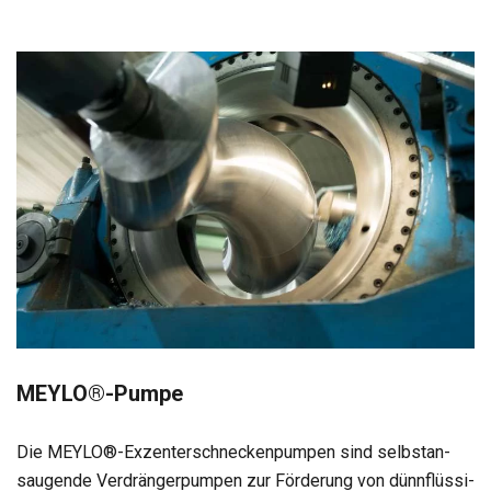
MEYLO®-Pumpe
Die MEYLO®-Exzenterschneckenpumpen sind selbst­an­
sau­gende Ver­drän­ger­pum­pen zur För­de­rung von dünn­flüs­si­