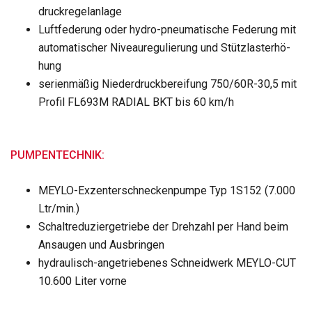
druck­re­gel­an­lage
Luft­fe­de­rung oder hydro-pneu­ma­ti­sche Fede­rung mit
auto­ma­ti­scher Niveau­re­gu­lie­rung und Stütz­last­erhö­
hung
seri­en­mä­ßig Nie­der­druck­be­rei­fung 750/60R-30,5 mit
Pro­fil FL693M RADIAL BKT bis 60 km/h
PUMPENTECHNIK:
MEYLO-Exzen­ter­schne­cken­pumpe Typ 1S152 (7.000
Ltr/min.)
Schalt­re­du­zier­ge­triebe der Dreh­zahl per Hand beim
Ansau­gen und Aus­brin­gen
hydrau­lisch-ange­trie­be­nes Schneid­werk MEYLO-CUT
10.600 Liter vorne