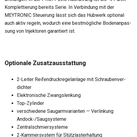
Kom­plet­tie­rung bereits Serie. In Ver­bin­dung mit der
MEYTRONIC Steue­rung lässt sich das Hub­werk optio­nal
auch aktiv regeln, wodurch eine best­mög­li­che Boden­an­pas­
sung von Injek­to­ren garan­tiert ist.
Optio­nale Zusatz­aus­stat­tung
2‑Leiter Rei­fen­druck­re­gel­an­lage mit Schrau­ben­ver­
dich­ter
Elek­tro­ni­sche Zwangs­len­kung
Top-Zylin­der
ver­schie­dene Saug­arm­va­ri­an­ten — Ver­lin­kung
Andock-/Saug­sys­teme
Zen­tral­schmier­sys­teme
2‑Kammersystem für Stütz­las­ter­hal­tung