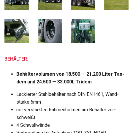
BEHÄLTER:
Behäl­ter­vo­lu­men von 18.500 — 21.200 Liter Tan­
dem und 24.500 — 33.000L Tri­dem
Lackier­ter Stahl­be­häl­ter nach DIN EN1461, Wand­
stärke 6mm
mit ver­stärk­ten Rah­men­hol­men am Behäl­ter ver­
schweißt
4 Schwall­wände
Vor­be­rei­tung für Auf­nahme TOP-ZYLINDER