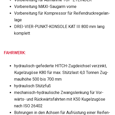
Vor­be­rei­tung MAXI-Saug­arm vorne
Vor­be­rei­tung für Kom­pres­sor für Rei­fen­druck­re­gel­an­
lage
DREI-VIER-PUNKT-KONSOLE KAT III 800 mm lang
kom­plett
FAHRWERK:
hydrau­lisch-gefe­derte HITCH-Zug­deich­sel ver­zinkt,
Kugel­zugöse K80 für max. Stütz­last 4,0 Ton­nen Zug­
maul­höhe 500 bis 700 mm
hydrau­lisch Stütz­fuß
mecha­nisch-hydrau­li­sche Zwangs­len­kung für Vor­
wärts- und Rück­wärts­fahr­ten mit K50 Kugel­zugöse
nach ISO 26402
Boh­run­gen in den Ach­sen für Auf­rüs­tung einer Rei­fen­