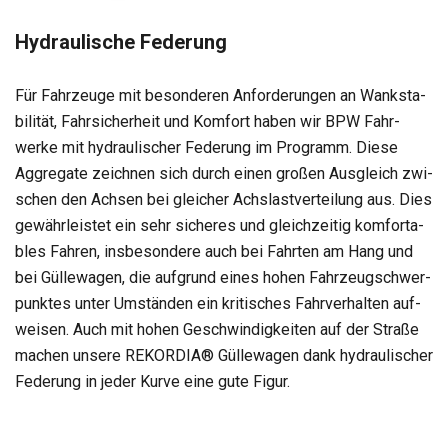
Hydrau­li­sche Fede­rung
Für Fahr­zeuge mit beson­de­ren Anfor­de­run­gen an Wank­sta­
bi­li­tät, Fahr­si­cher­heit und Kom­fort haben wir BPW Fahr­
werke mit hydrau­li­scher Fede­rung im Pro­gramm. Diese
Aggre­gate zeich­nen sich durch einen gro­ßen Aus­gleich zwi­
schen den Ach­sen bei glei­cher Achs­last­ver­tei­lung aus. Dies
gewähr­leis­tet ein sehr siche­res und gleich­zei­tig kom­for­ta­
bles Fah­ren, ins­be­son­dere auch bei Fahr­ten am Hang und
bei Gül­le­wa­gen, die auf­grund eines hohen Fahr­zeug­schwer­
punk­tes unter Umstän­den ein kri­ti­sches Fahr­ver­hal­ten auf­
wei­sen. Auch mit hohen Geschwin­dig­kei­ten auf der Straße
machen unsere REKORDIA® Gül­le­wa­gen dank hydrau­li­scher
Fede­rung in jeder Kurve eine gute Figur.