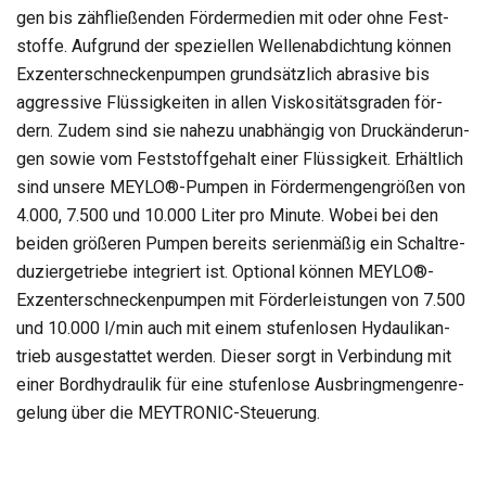
gen bis zäh­flie­ßen­den För­der­me­dien mit oder ohne Fest­
stoffe. Auf­grund der spe­zi­el­len Wel­len­ab­dich­tung kön­nen
Exzen­ter­schne­cken­pum­pen grund­sätz­lich abra­sive bis
aggres­sive Flüs­sig­kei­ten in allen Vis­ko­si­täts­gra­den för­
dern. Zudem sind sie nahezu unab­hän­gig von Druck­än­de­run­
gen sowie vom Fest­stoff­ge­halt einer Flüs­sig­keit. Erhält­lich
sind unsere MEYLO®-Pumpen in För­der­men­gen­grö­ßen von
4.000, 7.500 und 10.000 Liter pro Minute. Wobei bei den
bei­den grö­ße­ren Pum­pen bereits seri­en­mä­ßig ein Schalt­re­
du­zier­ge­triebe inte­griert ist. Optio­nal kön­nen MEYLO®-
Exzen­ter­schne­cken­pum­pen mit För­der­leis­tun­gen von 7.500
und 10.000 l/min auch mit einem stu­fen­lo­sen Hydau­lik­an­
trieb aus­ge­stat­tet wer­den. Die­ser sorgt in Ver­bin­dung mit
einer Bord­hy­drau­lik für eine stu­fen­lose Aus­bring­men­gen­re­
ge­lung über die MEY­TRO­NIC-Steue­rung.