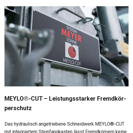
MEYLO®-CUT – Leis­tungs­star­ker Fremd­kör­
per­schutz
Das hydrau­lisch ange­trie­bene Schneid­werk MEYLO®-CUT
mit inte­grier­tem Stein­fang­kas­ten lässt Fremd­kör­pern keine