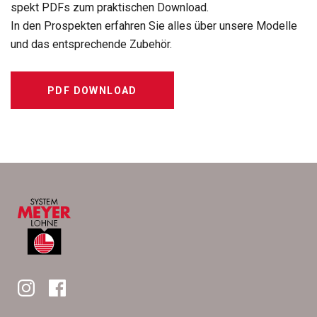
spekt PDFs zum prak­ti­schen Down­load.
In den Pro­spek­ten erfah­ren Sie alles über unsere Modelle
und das ent­spre­chende Zube­hör.
PDF DOWNLOAD