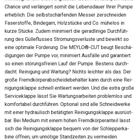
Chance und ver­län­gert somit die Lebens­dauer Ihrer Pumpe
erheb­lich. Die selbst­schär­fen­den Mes­ser zer­schnei­den
Faser­stoffe, Bin­de­garn, Holz­stü­cke und Co. mühe­los in
kurze Stü­cke. Zudem mini­miert die gerad­li­nige Durch­füh­
rung des Gül­le­flus­ses Strö­mungs­ver­luste und bewirkt so
eine opti­male För­de­rung. Die MEYLO®-CUT beugt Beschä­
di­gun­gen der Pumpe vor, mini­miert Aus­fälle und garan­tiert
so einen stö­rungs­freien Lauf der Pumpe. Bes­tens durch­
dacht. Rei­ni­gung und War­tung? Nichts leich­ter als das. Der
große Fremd­kör­per­ab­schei­de­be­häl­ter kann durch eine Rei­
ni­gungs­klappe schnell ent­leert wer­den. Und die extra große
Ser­vice­klappe lässt Sie War­tungs­ar­bei­ten pro­blem­los und
kom­for­ta­bel durch­füh­ren. Optio­nal sind alle Schneid­werke
mit einer hydrau­lisch betä­tig­ten Rei­ni­gungs­klappe aus­rüst­
bar. Bei Medium mit einem hohen Fremd­kör­per­an­teil lässt
sich die Rei­ni­gungs­klappe bequem von der Schlep­per­ka­
bine öff­nen, um unnö­tige Stand­zei­ten zu ver­mei­den.