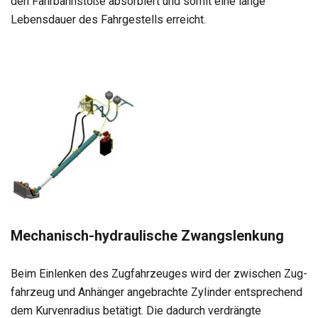
den Fahr­bahn­stöße absor­biert und somit eine lange
Lebens­dauer des Fahr­ge­stells erreicht.
Mecha­nisch-hydrau­li­sche Zwangs­len­kung
Beim Ein­len­ken des Zug­fahr­zeu­ges wird der zwi­schen Zug­
fahr­zeug und Anhän­ger ange­brachte Zylin­der ent­spre­chend
dem Kur­ven­ra­dius betä­tigt. Die dadurch ver­drängte