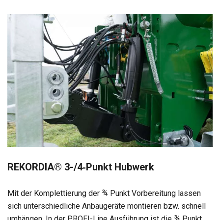
REKORDIA® 3-/4‑­Punkt Hub­werk
Mit der Kom­plet­tie­rung der ¾ Punkt Vor­be­rei­tung las­sen
sich unter­schied­li­che Anbau­ge­räte mon­tie­ren bzw. schnell
umhän­gen. In der PROFI-Line Aus­füh­rung ist die ¾ Punkt