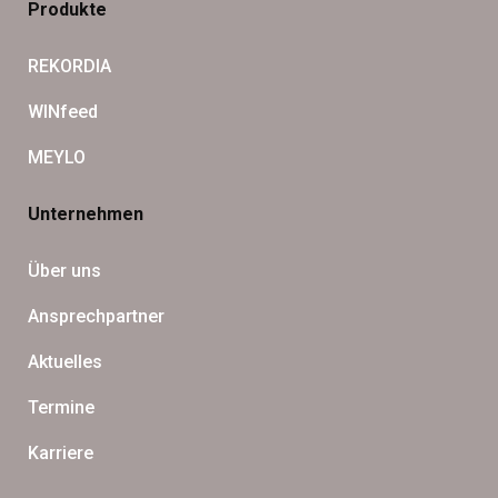
Produkte
REKORDIA
WIN­feed
MEYLO
Unternehmen
Über uns
Ansprech­part­ner
Aktu­el­les
Ter­mine
Kar­riere