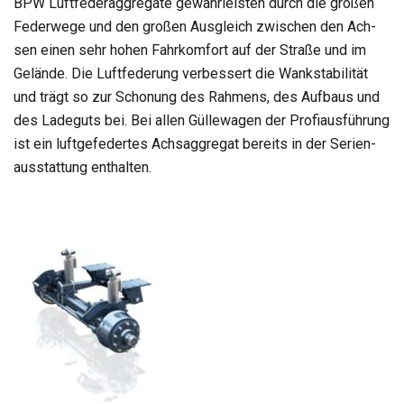
BPW Luft­fe­der­ag­gre­gate gewähr­leis­ten durch die gro­ßen
Feder­wege und den gro­ßen Aus­gleich zwi­schen den Ach­
sen einen sehr hohen Fahr­kom­fort auf der Straße und im
Gelände. Die Luft­fe­de­rung ver­bes­sert die Wank­sta­bi­li­tät
und trägt so zur Scho­nung des Rah­mens, des Auf­baus und
des Lade­guts bei. Bei allen Gül­le­wa­gen der Pro­fi­aus­füh­rung
ist ein luft­ge­fe­der­tes Achs­ag­gre­gat bereits in der Seri­en­
aus­stat­tung ent­hal­ten.