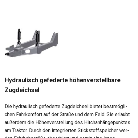
Hydrau­lisch gefe­derte höhen­ver­stell­bare
Zug­deich­sel
Die hydrau­lisch gefe­derte Zug­deich­sel bie­tet best­mög­li­
chen Fahr­kom­fort auf der Straße und dem Feld. Sie erlaubt
außer­dem die Höhen­ver­stel­lung des Hit­ch­an­hän­ge­punk­tes
am Trak­tor. Durch den inte­grier­ten Stick­stoff­spei­cher wer­