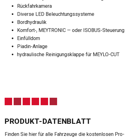
Rück­fahr­ka­mera
Diverse LED Beleuch­tungs­sys­teme
Bord­hy­drau­lik
Komfort‑, MEYTRONIC — oder ISO­BUS-Steue­rung
Ein­füll­dom
Pia­din-Anlage
hydrau­li­sche Rei­ni­gungs­klappe für MEYLO-CUT
PRODUKT-DATENBLATT
Fin­den Sie hier für alle Fahr­zeuge die kos­ten­lo­sen Pro­